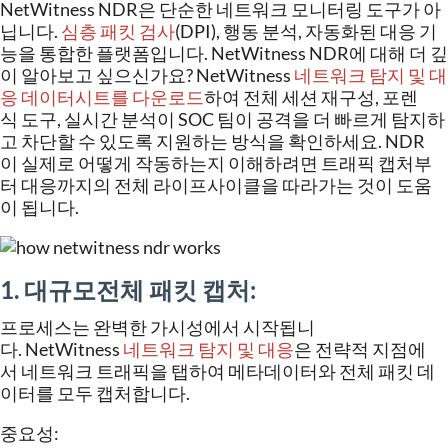
NetWitness
NDR
은
단순한
네트워크
모니터링
도구가
아
닙니다
.
심층
패킷
검사
(DPI),
행동
분석
,
자동화된
대응
기
능을
통합한
플랫폼입니다
.
NetWitness
NDR
에
대해
더
깊
이
알아보고
싶으신가요
?
NetWitness
네트워크
탐지
및
대
응
데이터시트를
다운로드
하여
전체
세션
재구성
,
포렌
식
도구
,
실시간
분석이
SOC
팀이
공격을
더
빠르게
탐지하
고
차단할
수
있도록
지원하는
방식을
확인하세요
. NDR
이
실제로
어떻게
작동하는지
이해하려면
트래픽
캡처부
터
대응까지의
전체
라이프사이클을
따라가는
것이
도움
이
됩니다
.
1. 대규모
전체
패킷
캡처
:
프로세스는
완벽한
가시성에서
시작됩니
다
. NetWitness
네트워크
탐지
및
대응
은
전략적
지점에
서
네트워크
트래픽을
탭하여
메타데이터와
전체
패킷
데
이터를
모두
캡처합니다
.
중요성
: