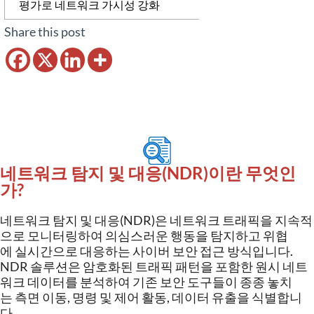
평가로 네트워크 가시성 강화
Share this post
네트워크 탐지 및 대응(NDR)이란 무엇인
가?
네트워크
탐지
및
대응
(NDR)
은
네트워크
트래픽을
지속적
으로
모니터링하여
의심스러운
행동을
탐지하고
위협
에
실시간으로
대응하는
사이버
보안
접근
방식입니다
.
NDR
솔루션은
암호화된
트래픽
패턴을
포함한
원시
네트
워크
데이터를
분석하여
기존
보안
도구들이
종종
놓치
는
측면
이동
,
명령
및
제어
활동
,
데이터
유출을
식별합니
다
.