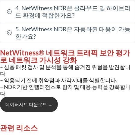
4. NetWitness NDR은 클라우드 및 하이브리
드 환경에 적합한가요?
5. NetWitness NDR은 자동화된 대응이 가능
한가요?
NetWitness® 네트워크 트래픽 보안 평가
로 네트워크 가시성 강화
– 심층
패킷
검사
및
분석을
통해
숨겨진
위협을
발견합니
다
.
– 악용되기
전에
취약점과
사각지대를
식별합니다
.
– NDR
기반
인텔리전스로
탐지
및
대응
능력을
강화합니
다
.
데이터시트 다운로드 →
관련 리소스