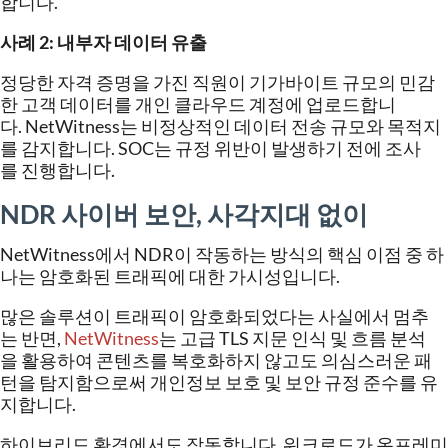
합니다
.
사례
2:
내부자
데이터
유출
정당한
자격
증명을
가진
직원이
기가바이트
규모의
민감
한
고객
데이터를
개인
클라우드
계정에
업로드합니
다
. NetWitness
는
비정상적인
데이터
전송
규모와
목적지
를
감지합니다
. SOC
는
규정
위반이
발생하기
전에
조사
를
진행합니다
.
NDR
사이버
보안
,
사각지대
없이
NetWitness
에서
NDR
이
작동하는
방식의
핵심
이점
중
하
나는
암호화된
트래픽에
대한
가시성입니다
.
많은
솔루션이
트래픽이
암호화되었다는
사실에서
멈추
는
반면
,
NetWitness
는
고급
TLS
지문
인식
및
흐름
분석
을
활용하여
콘텐츠를
복호화하지
않고도
의심스러운
패
턴을
탐지함으로써
개인정보
보호
및
보안
규정
준수를
유
지합니다
.
하이브리드
환경에서도
작동합니다
.
워크로드가
온프레미