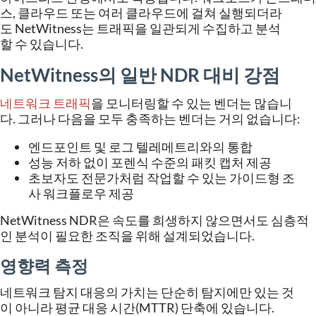
스
,
클라우드
또는
여러
클라우드에
걸쳐
실행되더라
도
NetWitness
는
트래픽을
일관되게
수집하고
분석
할
수
있습니다
.
NetWitness
의
일반
NDR
대비
강점
네트워크
트래픽
을
모니터링할
수
있는
벤더는
많습니
다
.
그러나
다음을
모두
충족하는
벤더는
거의
없습니다
:
엔드포인트
및
로그
텔레메트리와의
통합
성능
저하
없이
포렌식
수준의
패킷
캡처
제공
초보자도
전문가처럼
작업할
수
있는
가이드형
조
사
워크플로우
제공
NetWitness NDR
은
속도를
희생하지
않으면서도
심층적
인
분석이
필요한
조직을
위해
설계되었습니다
.
영향력
측정
네트워크
탐지
대응의
가치는
단순히
탐지에만
있는
것
이
아니라
평균
대응
시간
(MTTR)
단축에
있습니다
.