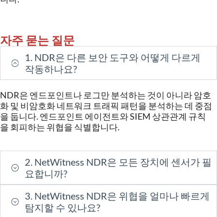
자주 묻는 질문
1. NDR은 다른 보안 도구와 어떻게 다르게
작동하나요?
NDR
은
엔드포인트나
로그만
분석하는
것이
아니라
암호
화
및
비암호화
네트워크
트래픽
패턴을
분석하는
데
중점
을
둡니다
.
엔드포인트
에이전트와
SIEM
상관관계
규칙
을
회피하는
위협을
식별합니다
.
2. NetWitness NDR은 모든 장치에 센서가 필
요합니까?
3. NetWitness NDR은 위협을 얼마나 빠르게
탐지할 수 있나요?