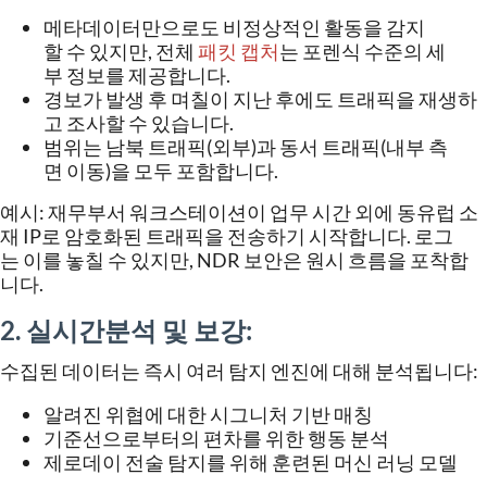
메타데이터만으로도
비정상적인
활동을
감지
할
수
있지만
,
전체
패킷
캡처
는
포렌식
수준의
세
부
정보를
제공합니다
.
경보가
발생
후
며칠이
지난
후에도
트래픽을
재생하
고
조사할
수
있습니다
.
범위는
남북
트래픽
(
외부
)
과
동서
트래픽
(
내부
측
면
이동
)
을
모두
포함합니다
.
예시
:
재무부서
워크스테이션이
업무
시간
외에
동유럽
소
재
IP
로
암호화된
트래픽을
전송하기
시작합니다
.
로그
는
이를
놓칠
수
있지만
, NDR
보안은
원시
흐름을
포착합
니다
.
2. 실시간
분석
및
보강
:
수집된
데이터는
즉시
여러
탐지
엔진에
대해
분석됩니다
:
알려진
위협에
대한
시그니처
기반
매칭
기준선으로부터의
편차를
위한
행동
분석
제로데이
전술
탐지를
위해
훈련된
머신
러닝
모델