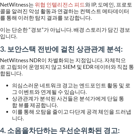
NetWitness
는
위협
인텔리전스
피드
와
IP,
도메인
,
프로토
콜을
알려진
악성
활동과
연결하는
컨텍스트
메타데이터
를
통해
이러한
탐지
결과를
보강합니다
.
이는
단순한
“
경보
”
가
아닙니다
.
배경
스토리가
담긴
경보
입니다
.
3. 보안
스택
전반에
걸친
상관관계
분석
:
NetWitness NDR
이
차별화되는
지점입니다
.
자체적으
로
고립되어
운영되지
않고
SIEM
및
EDR
데이터와
직접
통
합됩니다
.
의심스러운
네트워크
경고는
엔드포인트
활동
및
로
그
이벤트와
연계될
수
있습니다
.
상관관계가
분석된
사건들은
분석가에게
단일
통
합
뷰를
제공합니다
.
이를
통해
오탐을
줄이고
다단계
공격
체인을
드러냅
니다
.
4. 소음을
차단하는
우선순위화된
경고
: