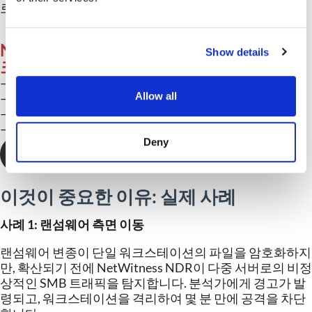
로
수행될
수
있습니다
.
NetWitness® NDR을 통한 선제적 네트워
Show details
크 위협 탐지
– AI
기반
분석으로
위협을
신속하게
포착합니다
.
Allow all
– 네트워크
및
클라우드
트래픽
전반을
가시화합니다
.
– 내장된
포렌식
도구로
효율적으로
조사합니다
.
– 증가하는
보안
요구사항에
맞춰
확장
및
조정합니다
.
Deny
데이터시트 다운로드 →
이것이
중요한
이유
:
실제
사례
사례
1:
랜섬웨어
측면
이동
랜섬웨어
변종이
단일
워크스테이션의
파일을
암호화하지
만
,
확산되기
전에
NetWitness NDR
이
다중
서버로의
비정
상적인
SMB
트래픽을
탐지합니다
.
분석가에게
경고가
발
령되고
,
워크스테이션을
격리하여
몇
분
만에
공격을
차단