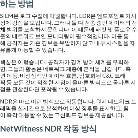
하는
방법
SIEM
은
로그
수집에
탁월합니다
. EDR
은
엔드포인트
가시
성에
강점을
보입니다
.
그러나
둘
다
전송
중인
데이터의
전
체
범위를
포착하지
못합니다
.
이
때문에
패킷
및
플로우
수
준의
네트워크
보안
모니터링이
필수적입니다
.
이를
통
해
공격자는
기존
경보를
유발하지
않고
내부
시스템을
자
유롭게
이동할
수
있습니다
.
핵심은
이렇습니다
:
공격자가
경계
방어
체계를
우회하
면
,
그들의
활동은
네트워크
계층에
흔적을
남깁니다
.
측
면
이동
,
비정상적인
데이터
흐름
,
암호화된
C&C
트래
픽
등
모든
것이
적절한
시점에
올바른
방식으로
올바른
지
점을
관찰한다면
포착될
수
있습니다
.
NDR
은
바로
이런
방식으로
작동합니다
.
원시
네트워크
트
래픽을
실시간으로
분석하여
이상
징후를
표시하고
,
팀
이
즉각
대응할
수
있는
고신뢰도
경보를
제공합니다
.
NetWitness
NDR
작동
방식