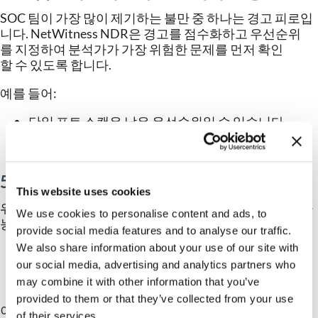
SOC
팀이
가장
많이
제기하는
불만
중
하나는
경고
피로입
니다
. NetWitness NDR
은
경고를
점수화하고
우선순위
를
지정하여
분석가가
가장
위험한
문제를
먼저
확인
할
수
있도록
합니다
.
예를
들어
:
단일
포트
스캔은
낮은
우선순위일
수
있습니다
.
동일한
소스에서
발생한
포트
스캔과
성공적인
측
면
이동
시도가
결합되면
높은
우선순위가
됩니다
.
5. 안내형
및
자동화된
대응
This website uses cookies
위협이
확인되면
NetWitness NDR
은
직접적인
조치를
가
We use cookies to personalise content and ads, to
능하게
합니다
:
provide social media features and to analyse our traffic.
We also share information about your use of our site with
영향을
받은
자산을
격리합니다
.
our social media, advertising and analytics partners who
악성
IP
또는
도메인을
차단합니다
.
통합된
SOAR
플랫폼에서
플레이북을
실행합니다
.
may combine it with other information that you’ve
provided to them or that they’ve collected from your use
이는
조직의
정책에
따라
수동
또는
완전
자동화
방식으
of their services.