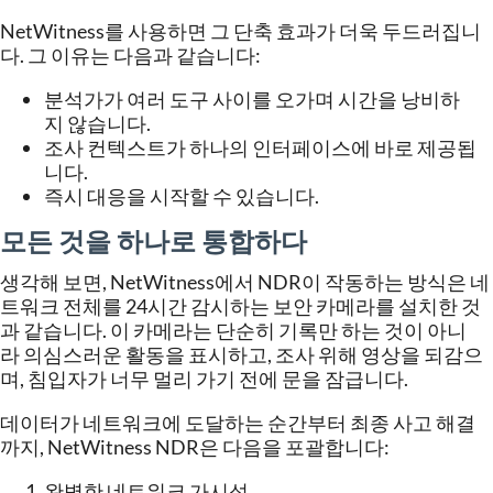
NetWitness
를
사용하면
그
단축
효과가
더욱
두드러집니
다
.
그
이유는
다음과
같습니다
:
분석가가
여러
도구
사이를
오가며
시간을
낭비하
지
않습니다
.
조사
컨텍스트가
하나의
인터페이스에
바로
제공됩
니다
.
즉시
대응을
시작할
수
있습니다
.
모든
것을
하나로
통합하다
생각해
보면
, NetWitness
에서
NDR
이
작동하는
방식은
네
트워크
전체를
24
시간
감시하는
보안
카메라를
설치한
것
과
같습니다
.
이
카메라는
단순히
기록만
하는
것이
아니
라
의심스러운
활동을
표시하고
,
조사
위해
영상을
되감으
며
,
침입자가
너무
멀리
가기
전에
문을
잠급니다
.
데이터가
네트워크에
도달하는
순간부터
최종
사고
해결
까지
, NetWitness NDR
은
다음을
포괄합니다
:
완벽한
네트워크
가시성
.