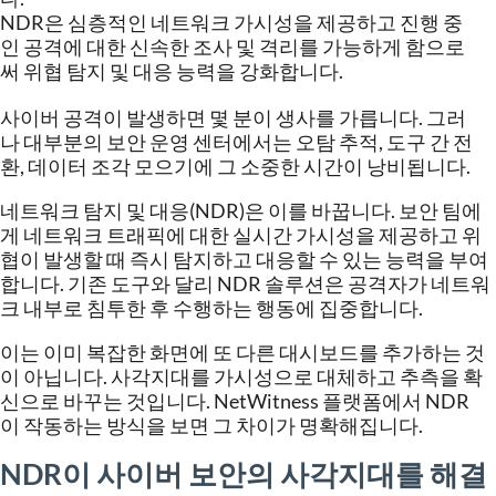
NDR
은
심층적인
네트워크
가시성을
제공하고
진행
중
인
공격에
대한
신속한
조사
및
격리를
가능하게
함으로
써
위협
탐지
및
대응
능력을
강화합니다
.
사이버
공격이
발생하면
몇
분이
생사를
가릅니다
.
그러
나
대부분의
보안
운영
센터에서는
오탐
추적
,
도구
간
전
환
,
데이터
조각
모으기에
그
소중한
시간이
낭비됩니다
.
네트워크
탐지
및
대응
(NDR)
은
이를
바꿉니다
.
보안
팀에
게
네트워크
트래픽에
대한
실시간
가시성을
제공하고
위
협이
발생할
때
즉시
탐지하고
대응할
수
있는
능력을
부여
합니다
.
기존
도구와
달리
NDR
솔루션은
공격자가
네트워
크
내부로
침투한
후
수행하는
행동에
집중합니다
.
이는
이미
복잡한
화면에
또
다른
대시보드를
추가하는
것
이
아닙니다
.
사각지대를
가시성으로
대체하고
추측을
확
신으로
바꾸는
것입니다
. NetWitness
플랫폼에서
NDR
이
작동하는
방식을
보면
그
차이가
명확해집니다
.
NDR
이
사이버
보안의
사각지대를
해결