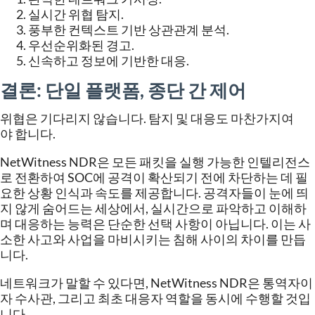
실시간
위협
탐지
.
풍부한
컨텍스트
기반
상관관계
분석
.
우선순위화된
경고
.
신속하고
정보에
기반한
대응
.
결론
:
단일
플랫폼
,
종단
간
제어
위협은
기다리지
않습니다
.
탐지
및
대응도
마찬가지여
야
합니다
.
NetWitness NDR
은
모든
패킷을
실행
가능한
인텔리전스
로
전환하여
SOC
에
공격이
확산되기
전에
차단하는
데
필
요한
상황
인식과
속도를
제공합니다
.
공격자들이
눈에
띄
지
않게
숨어드는
세상에서
,
실시간으로
파악하고
이해하
며
대응하는
능력은
단순한
선택
사항이
아닙니다
.
이는
사
소한
사고와
사업을
마비시키는
침해
사이의
차이를
만듭
니다
.
네트워크가
말할
수
있다면
, NetWitness NDR
은
통역자이
자
수사관
,
그리고
최초
대응자
역할을
동시에
수행할
것입
니다
.