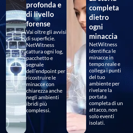
profonda e
completa
di livello
dietro
forense
ogni
Vai oltre gli avvisi
minaccia
di superficie.
NetWitness
NetWitness
identifica le
cattura ogni log,
minacce in
pacchetto e
tempo reale e
segnale
collega i punti
dell’endpoint per
del tuo
ricostruire le
ambiente per
minacce con
rivelare la
chiarezza anche
portata
negli ambienti
completa di un
ibridi più
attacco, non
complessi.
solo eventi
isolati.