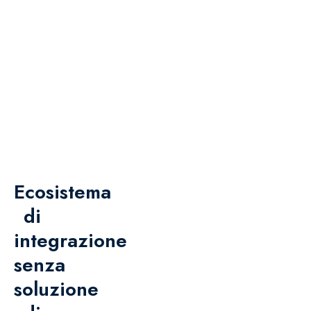
rispondere, ricostruire, esaminare,
investigare e confermare le informazioni
sulle minacce presenti nel loro ambiente e di
adottare la risposta appropriata, in modo
rapido e preciso.
VEDERE IN AZIONE
→
Ecosistema
di
integrazione
senza
soluzione