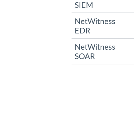
SIEM
NetWitness
EDR
NetWitness
SOAR
Guarda tu stesso
perché i clienti
scelgono NetWitness
NetWitness Platform consente agli analisti
della sicurezza di stabilire priorità,