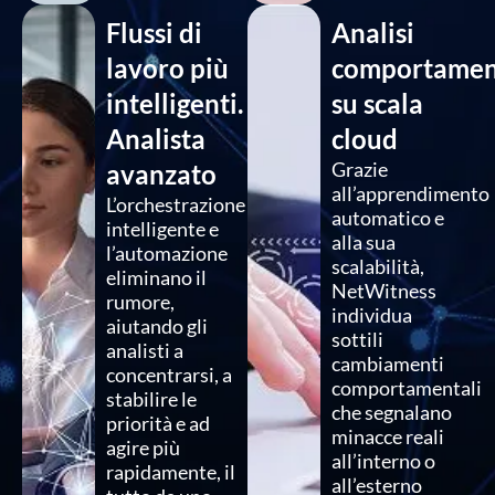
Flussi di
Analisi
lavoro più
comportamen
intelligenti.
su scala
Analista
cloud
Grazie
avanzato
all’apprendimento
L’orchestrazione
automatico e
intelligente e
alla sua
l’automazione
scalabilità,
eliminano il
NetWitness
rumore,
individua
aiutando gli
sottili
analisti a
cambiamenti
concentrarsi, a
comportamentali
stabilire le
che segnalano
priorità e ad
minacce reali
agire più
all’interno o
rapidamente, il
all’esterno