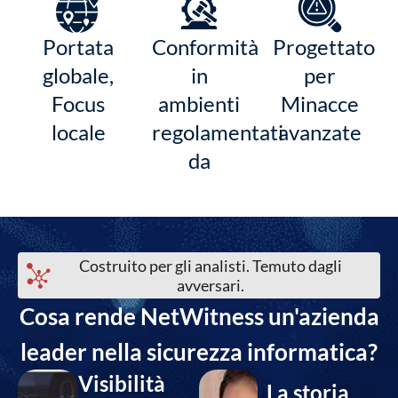
Portata
Conformità
Progettato
globale,
in
per
Focus
ambienti
Minacce
locale
regolamentati
avanzate
da
Costruito per gli analisti. Temuto dagli
avversari.
Cosa rende NetWitness un'azienda
leader nella sicurezza informatica?
Visibilità
La storia