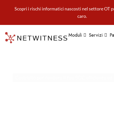
Scopri i rischi informatici nascosti nel settore OT p
caro.
Moduli
Servizi
Pa
Costruito per rendere il tuo SOC efficiente ed 
NetWitness SOAR: Inh
Intelligence
, risposta 
incidenti