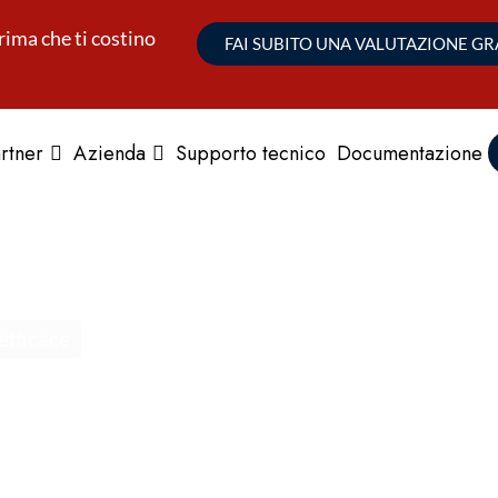
rima che ti costino
FAI SUBITO UNA VALUTAZIONE G
rtner
Azienda
Supporto tecnico
Documentazione
efficace
erent Threat
automatizzata agli