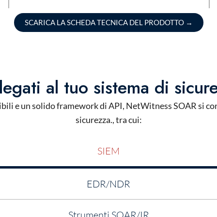
SCARICA LA SCHEDA TECNICA DEL PRODOTTO
→
legati al tuo sistema di sicur
bili e un solido framework di API,
NetWitness
SOAR si conn
sicurezza.
,
tra cui:
SIEM
EDR/NDR
Strumenti SOAR/IR