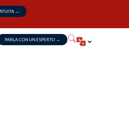
RATUITA
→
PARLA CON UN ESPERTO
→