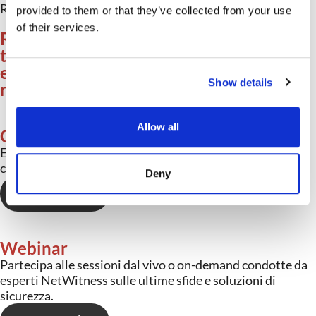
Risorse aggiuntive
provided to them or that they’ve collected from your use
of their services.
Rimani informato, entra in contatto con i
tuoi colleghi e
espandi le tue conoscenze con queste
Show details
risorse.
Allow all
Centro risorse
Esplora i whitepaper, i datasheet, le schede tecniche e i
casi di studio.
Deny
SCOPRI DI PIÙ
→
Webinar
Partecipa alle sessioni dal vivo o on-demand condotte da
esperti NetWitness sulle ultime sfide e soluzioni di
sicurezza.