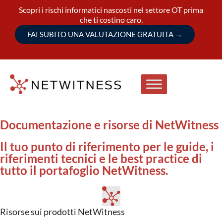
Scopri i rischi informatici nascosti nel settore OT prima
che ti costino caro.
FAI SUBITO UNA VALUTAZIONE GRATUITA
→
Documentazione e risorse di NetWitness
Il tuo punto di riferimento per le guide, i
riferimenti tecnici e le best practice di
tutto il portafoglio NetWitness.
Risorse sui prodotti NetWitness