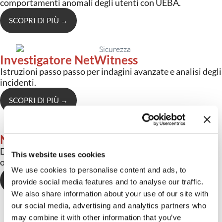
comportamenti anomali degli utenti con UEBA.
SCOPRI DI PIÙ
→
Investigatore NetWitness
Istruzioni passo passo per indagini avanzate e analisi degli
incidenti.
SCOPRI DI PIÙ
→
NetWitness Orchestrator
Documentazione sull’automazione e l’orchestrazione per
This website uses cookies
ottimizzare i flussi di lavoro di risposta.
We use cookies to personalise content and ads, to
SCOPRI DI PIÙ
→
provide social media features and to analyse our traffic.
We also share information about your use of our site with
our social media, advertising and analytics partners who
may combine it with other information that you’ve