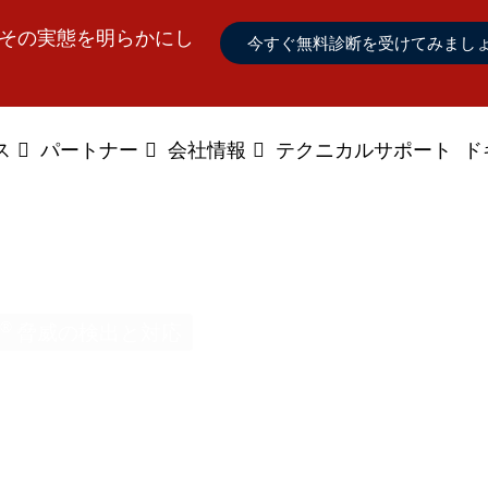
、その実態を明らかにし
今すぐ無料診断を受けてみまし
ス
パートナー
会社情報
テクニカルサポート
ド
®
脅威の検出と対応
度の高い脅威の検
スポンス