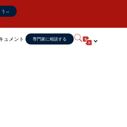
ょう
→
キュメント
専門
家に
相談する